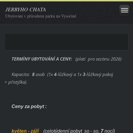
JERBYHO CHATA
Ubytování v přírodním parku na Vysočině
TERMÍNY UBYTOVÁNÍ A CENY:
(platí pro sezónu 2026)
Kapacita:
8
osob (1x
4
-lůžkový a 1x
3
-lůžkový pokoj
+ přistýlka).
Ce
ny za pobyt :
květen - září
(
celotýdenní pobyt so - so,
7
nocí)