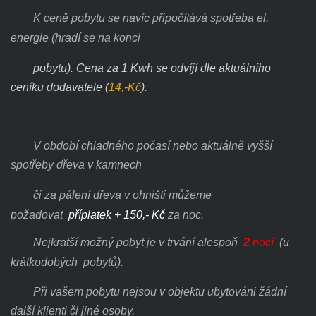
K ceně pobytu se navíc připočítává spotřeba el.
energie (hradí se na konci
pobytu). Cena za 1 Kwh se odvíjí dle aktuálního
ceníku dodavatele (
14,-Kč
).
V období chladného počasí nebo aktuálně vyšší
spotřeby dřeva v
kamnech
či za pálení dřeva v ohništi
můžeme
požadovat
příplatek + 150,- Kč
za noc.
Nejkratší možný pobyt je v trvání alespoň
2
nocí
(u
krátkodobých pobytů).
Při vašem pobytu nejsou v objektu ubytováni žádní
další klienti či jiné osoby.