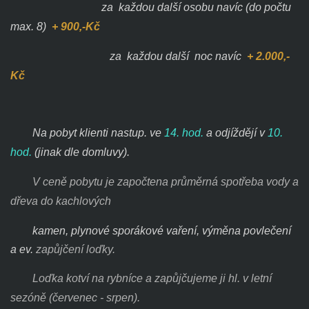
za každou další osobu navíc (do počtu
max. 8)
+ 900,-Kč
za každou další noc navíc
+ 2.000,-
Kč
Na pobyt klienti nastup. ve
14. hod.
a odjíždějí v
10.
hod.
(jinak dle domluvy).
V
ceně pobytu je započtena průměrná spotřeba vody a
dřeva do kachlových
kamen, plynové sporákové vaření, výměna povlečení
a ev.
zapůjčení loďky.
Loďka
kotví na rybníce a zapůjčujeme ji hl. v letní
sezóně (červenec - srpen).